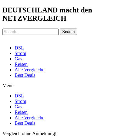
DEUTSCHLAND macht den
NETZVERGLEICH
Search
DSL
Strom
Gas
Reisen
Alle Vergleiche
Best Deals
Menu
DSL
Strom
Gas
Reisen
Alle Vergleiche
Best Deals
Vergleich ohne Anmeldung!